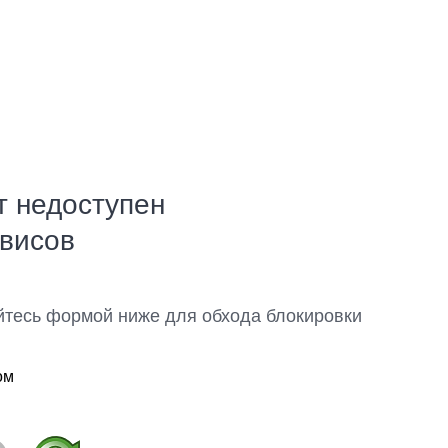
т недоступен
рвисов
йтесь формой ниже для обхода блокировки
ом