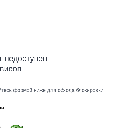
т недоступен
рвисов
йтесь формой ниже для обхода блокировки
ом