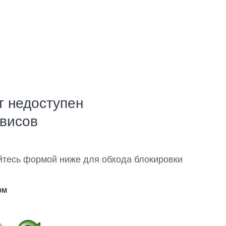
т недоступен
рвисов
йтесь формой ниже для обхода блокировки
ом