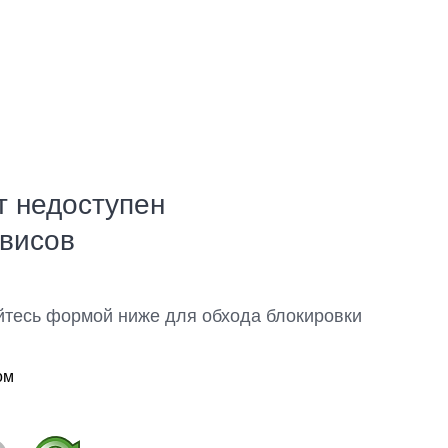
т недоступен
рвисов
йтесь формой ниже для обхода блокировки
ом