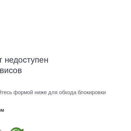
т недоступен
рвисов
йтесь формой ниже для обхода блокировки
ом