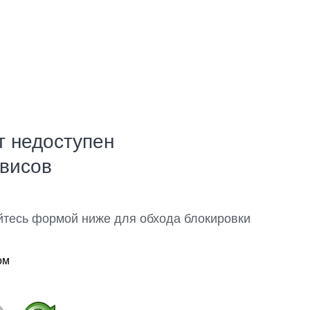
т недоступен
рвисов
йтесь формой ниже для обхода блокировки
ом