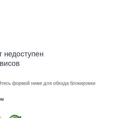
т недоступен
рвисов
йтесь формой ниже для обхода блокировки
ом