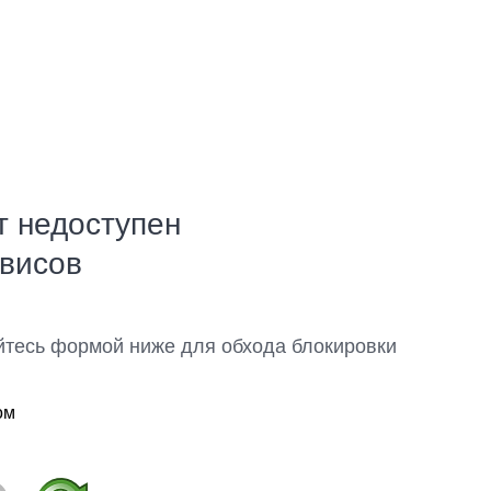
т недоступен
рвисов
йтесь формой ниже для обхода блокировки
ом