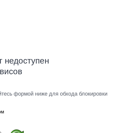
т недоступен
рвисов
йтесь формой ниже для обхода блокировки
ом