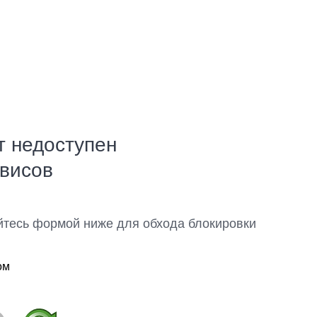
т недоступен
рвисов
йтесь формой ниже для обхода блокировки
ом