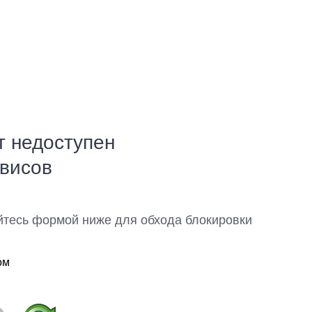
т недоступен
рвисов
йтесь формой ниже для обхода блокировки
ом