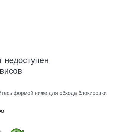
т недоступен
рвисов
йтесь формой ниже для обхода блокировки
ом