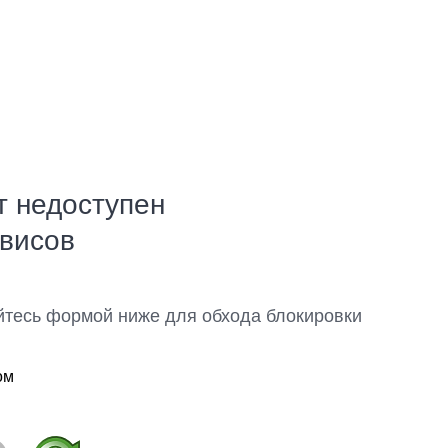
т недоступен
рвисов
йтесь формой ниже для обхода блокировки
ом