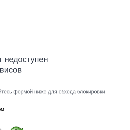
т недоступен
рвисов
йтесь формой ниже для обхода блокировки
ом