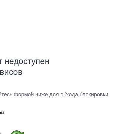
т недоступен
рвисов
йтесь формой ниже для обхода блокировки
ом