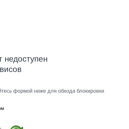
т недоступен
рвисов
йтесь формой ниже для обхода блокировки
ом