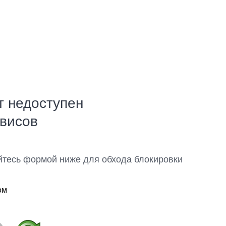
т недоступен
рвисов
йтесь формой ниже для обхода блокировки
ом