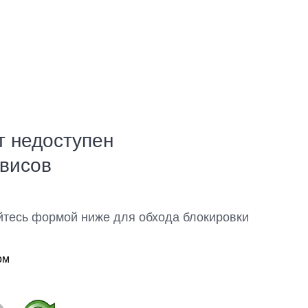
т недоступен
рвисов
йтесь формой ниже для обхода блокировки
ом