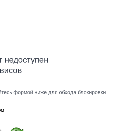
т недоступен
рвисов
йтесь формой ниже для обхода блокировки
ом