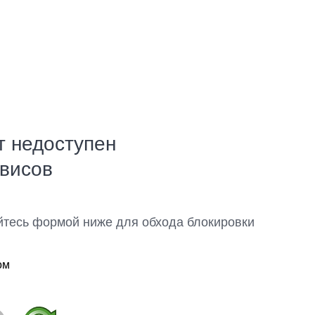
т недоступен
рвисов
йтесь формой ниже для обхода блокировки
ом