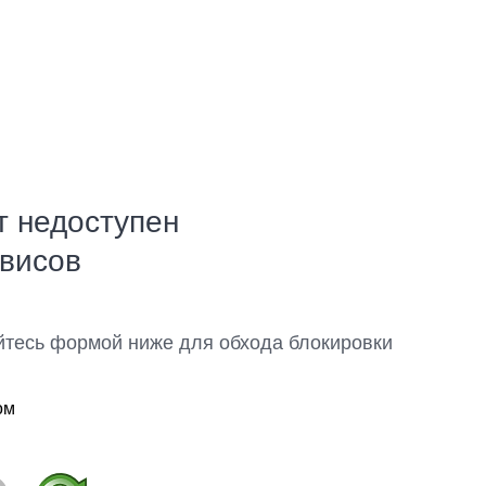
т недоступен
рвисов
йтесь формой ниже для обхода блокировки
ом