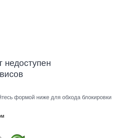
т недоступен
рвисов
йтесь формой ниже для обхода блокировки
ом