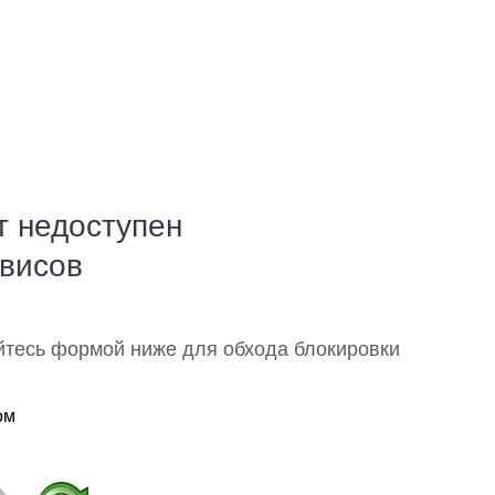
т недоступен
рвисов
йтесь формой ниже для обхода блокировки
ом