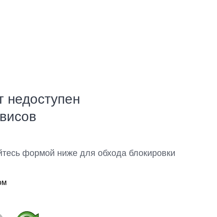
т недоступен
рвисов
йтесь формой ниже для обхода блокировки
ом