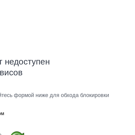
т недоступен
рвисов
йтесь формой ниже для обхода блокировки
ом