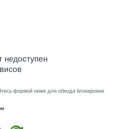
т недоступен
рвисов
йтесь формой ниже для обхода блокировки
ом