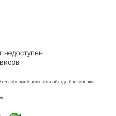
т недоступен
рвисов
йтесь формой ниже для обхода блокировки
ом