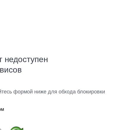
т недоступен
рвисов
йтесь формой ниже для обхода блокировки
ом