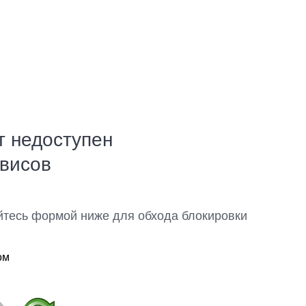
т недоступен
рвисов
йтесь формой ниже для обхода блокировки
ом