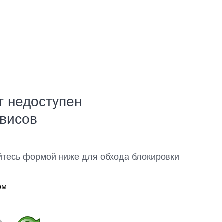
т недоступен
рвисов
йтесь формой ниже для обхода блокировки
ом