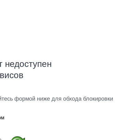
т недоступен
рвисов
йтесь формой ниже для обхода блокировки
ом