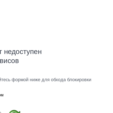
т недоступен
рвисов
йтесь формой ниже для обхода блокировки
ом