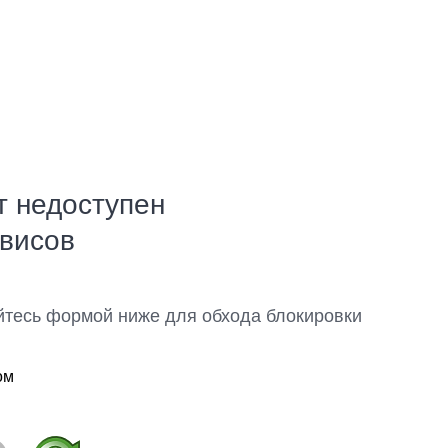
т недоступен
рвисов
йтесь формой ниже для обхода блокировки
ом