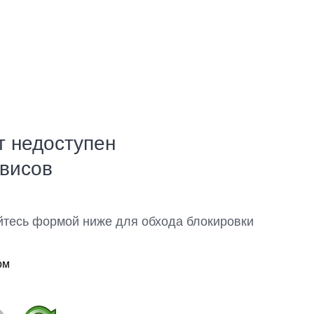
т недоступен
рвисов
йтесь формой ниже для обхода блокировки
ом