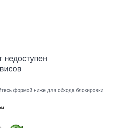
т недоступен
рвисов
йтесь формой ниже для обхода блокировки
ом