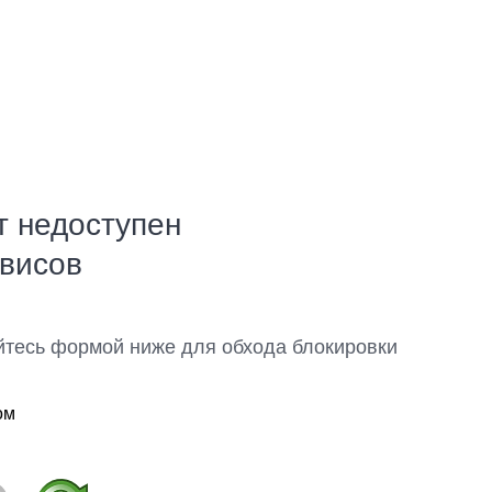
т недоступен
рвисов
йтесь формой ниже для обхода блокировки
ом