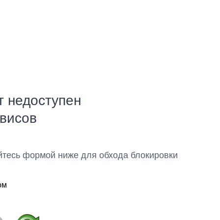
т недоступен
рвисов
йтесь формой ниже для обхода блокировки
ом