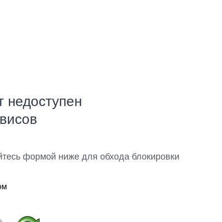
т недоступен
рвисов
йтесь формой ниже для обхода блокировки
ом