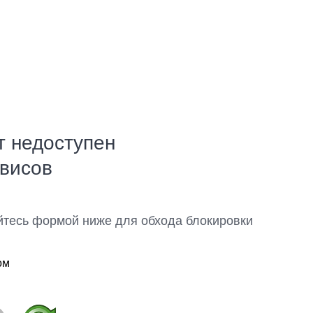
т недоступен
рвисов
йтесь формой ниже для обхода блокировки
ом