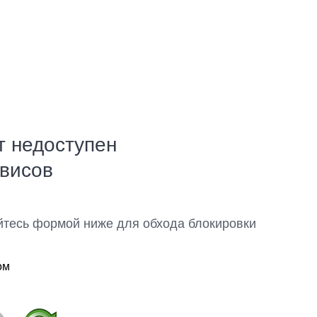
т недоступен
рвисов
йтесь формой ниже для обхода блокировки
ом