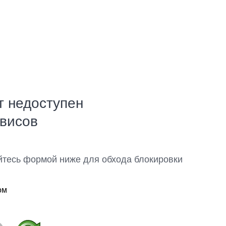
т недоступен
рвисов
йтесь формой ниже для обхода блокировки
ом