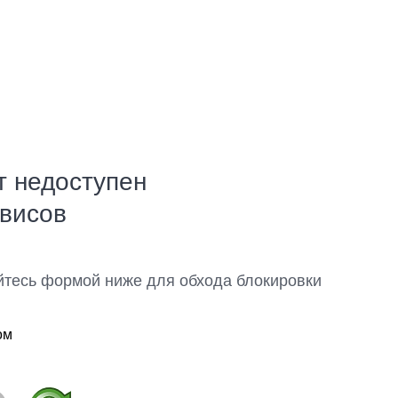
т недоступен
рвисов
йтесь формой ниже для обхода блокировки
ом