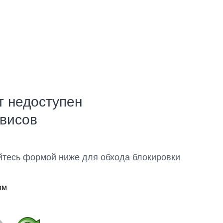
т недоступен
рвисов
йтесь формой ниже для обхода блокировки
ом