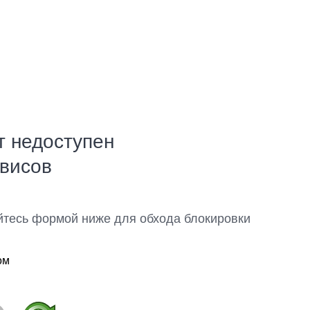
т недоступен
рвисов
йтесь формой ниже для обхода блокировки
ом