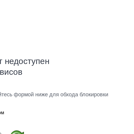
т недоступен
рвисов
йтесь формой ниже для обхода блокировки
ом