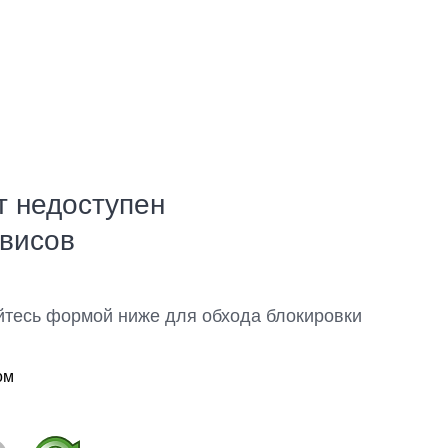
т недоступен
рвисов
йтесь формой ниже для обхода блокировки
ом