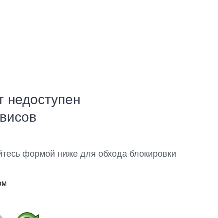
т недоступен
рвисов
йтесь формой ниже для обхода блокировки
ом