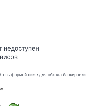
т недоступен
рвисов
йтесь формой ниже для обхода блокировки
ом