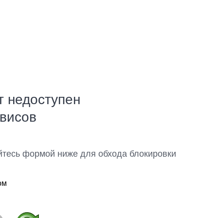
т недоступен
рвисов
йтесь формой ниже для обхода блокировки
ом