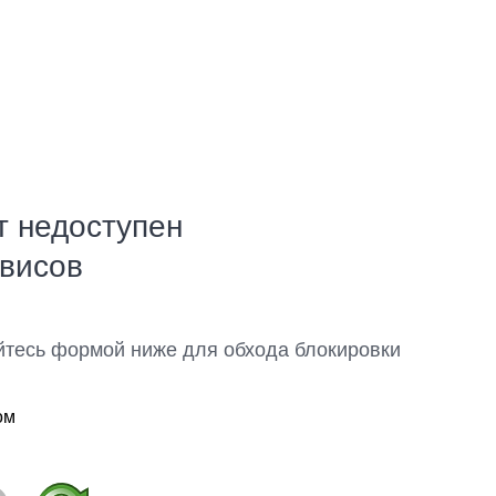
т недоступен
рвисов
йтесь формой ниже для обхода блокировки
ом